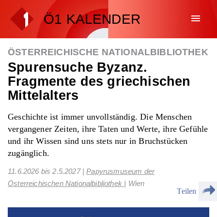
Ö1 KALENDER
menu
ÖSTERREICHISCHE NATIONALBIBLIOTHEK
Spurensuche Byzanz.
Fragmente des griechischen
Mittelalters
Geschichte ist immer unvollständig. Die Menschen
vergangener Zeiten, ihre Taten und Werte, ihre Gefühle
und ihr Wissen sind uns stets nur in Bruchstücken
zugänglich.
11.6.2026
bis
2.5.2027
|
Papyrusmuseum der
Österreichischen Nationalbibliothek
| Wien
Teilen