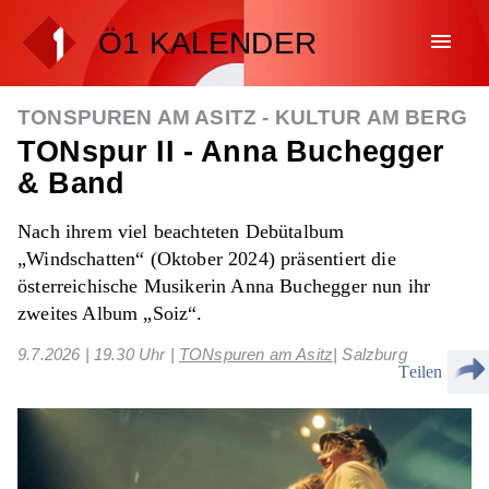
Ö1 KALENDER
menu
TONSPUREN AM ASITZ - KULTUR AM BERG
TONspur II - Anna Buchegger
& Band
Nach ihrem viel beachteten Debütalbum
„Windschatten“ (Oktober 2024) präsentiert die
österreichische Musikerin Anna Buchegger nun ihr
zweites Album „Soiz“.
9.7.2026
| 19.30 Uhr
|
TONspuren am Asitz
| Salzburg
Teilen