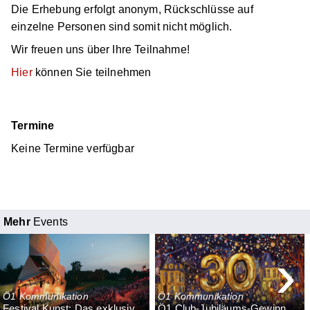
Die Erhebung erfolgt anonym, Rückschlüsse auf
einzelne Personen sind somit nicht möglich.
Wir freuen uns über Ihre Teilnahme!
Hier
können Sie teilnehmen
Termine
Keine Termine verfügbar
Mehr
Events
›
Ö1 Kommunikation
Ö1 Kommunikation
Festival.Kunst: Das exklusive Ö1 Club-Abo Grafenegg Festival 2026
Ö1 Club-Jubiläums-Gewinnspiel