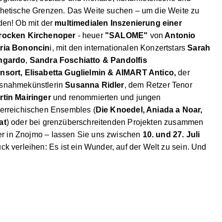
thetische Grenzen. Das Weite suchen – um die Weite zu
nden! Ob mit der
multimedialen Inszenierung einer
rocken Kirchenoper
- heuer
"SALOME"
von
Antonio
ria Bononcin
i, mit den internationalen Konzertstars
Sarah
ngardo
,
Sandra Foschiatto & Pandolfis
nsort,
Elisabetta Guglielmin & AIMART Antico,
der
snahmekünstlerin
Susanna Ridler
, dem Retzer Tenor
rtin Mairinger
und renommierten und jungen
terreichischen Ensembles (
Die Knoedel, Aniada a Noar,
at
) oder bei grenzüberschreitenden Projekten zusammen
er in Znojmo – lassen Sie uns zwischen
10. und 27. Juli
 verleihen: Es ist ein Wunder, auf der Welt zu sein. Und