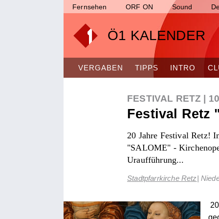
Fernsehen
ORF ON
Sound
De
Ö1 KALENDER
VERGABEN
TIPPS
INTRO
CL
FESTIVAL RETZ
|
10
Festival Retz
20 Jahre Festival Retz! 
"SALOME" - Kirchenoper m
Uraufführung...
Stadtpfarrkirche Retz
| Nied
20
geo