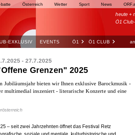
batte
Österreich
Wetter
Sport
News
ORF.a
heute +
Ö1 Club-
keyboard_arrow_right
keyboard_arrow_right
UB-EXKLUSIV
EVENTS
Ö1
Ö1 CLUB
a
.7.2025
-
27.7.2025
 "Offene Grenzen" 2025
Im Jubiläumsjahr bieten wir Ihnen exklusive Barockmusik -
ultimedial inszeniert - literarische Konzerte und eine
erösterreich
25 – seit zwei Jahrzehnten öffnet das Festival Retz
grafische, soziale und mentale, kulturhistorische und