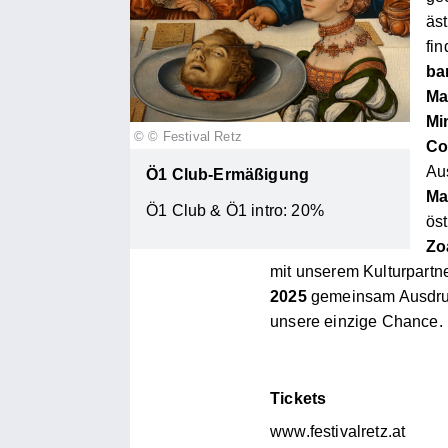
äs
fi
ba
Ma
Mi
©
© Festival Retz
Co
Au
Ö1 Club-Ermäßigung
Ma
Ö1 Club & Ö1 intro:
20%
ös
Zo
mit unserem Kulturpartn
2025
gemeinsam Ausdruck
unsere einzige Chance.
Tickets
www.festivalretz.at